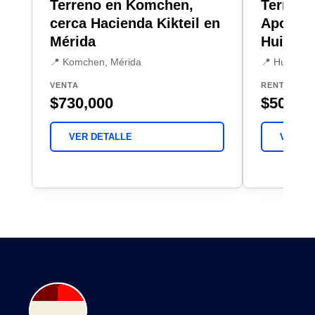
Terreno en Komchen,
Terreno
cerca Hacienda Kikteil en
Apodaca
Mérida
Huinalá
📍 Komchen, Mérida
📍 Huinalá,
VENTA
RENTA
$730,000
$50,00
VER DETALLE
VER DE