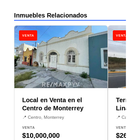
Inmuebles Relacionados
VENTA
VENTA
Local en Venta en el
Terreno
Centro de Monterrey
Linares
📍 Centro, Monterrey
📍 Camacho
VENTA
VENTA
$10,000,000
$26,000