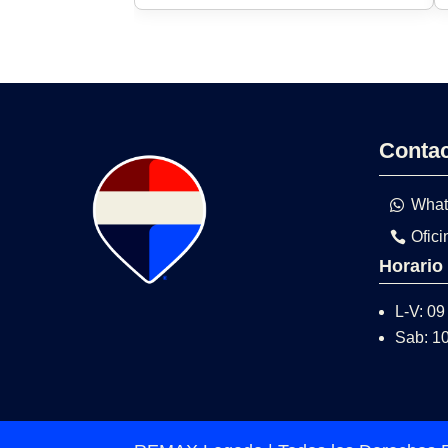
Conta
What
Ofici
Horario
L-V: 09
Sab: 1