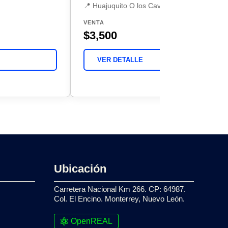
📍 Huajuquito O los Cavazos, Santiago
VENTA
$3,500
VER DETALLE
Ubicación
Carretera Nacional Km 266. CP: 64987.
Col. El Encino. Monterrey, Nuevo León.
OpenREAL