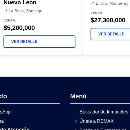
Nuevo Leon
📍 El Uro, Monterrey
📍 La Boca, Santiago
VENTA
$27,300,000
VENTA
$5,200,000
VER DETALLE
VER DETALLE
cto
Menú
sApp
Buscador de Inmuebles
na
Únete a REMAX
 de Atención