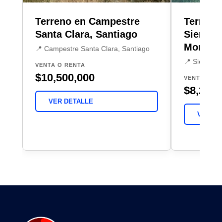
Terreno en Campestre
Terreno
Santa Clara, Santiago
Sierra A
Monterr
📍 Campestre Santa Clara, Santiago
📍 Sierra Al
VENTA O RENTA
$10,500,000
VENTA
$8,200,
VER DETALLE
VER DE