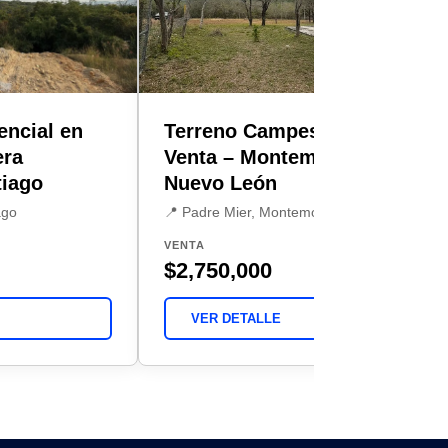
encial en
Terreno Campestre en
era
Venta – Montemorelos,
tiago
Nuevo León
ago
📍 Padre Mier, Montemorelos
VENTA
$2,750,000
VER DETALLE