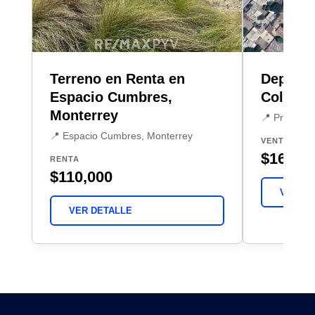
Terreno en Renta en
Deporti
Espacio Cumbres,
Colonia
Monterrey
📍 Protexa,
📍 Espacio Cumbres, Monterrey
VENTA
$16,196
RENTA
$110,000
VER DE
VER DETALLE