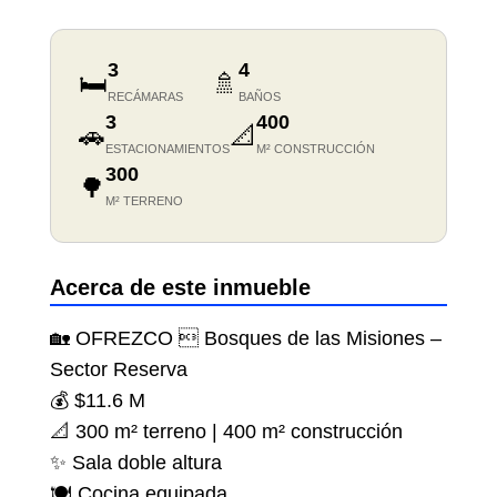
3
4
🛏️
🚿
RECÁMARAS
BAÑOS
3
400
🚗
📐
ESTACIONAMIENTOS
M² CONSTRUCCIÓN
300
🌳
M² TERRENO
Acerca de este inmueble
🏡 OFREZCO  Bosques de las Misiones –
Sector Reserva
💰 $11.6 M
📐 300 m² terreno | 400 m² construcción
✨ Sala doble altura
🍽 Cocina equipada