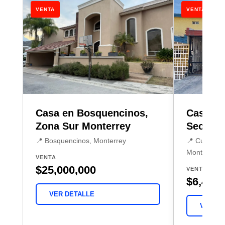
VENTA
VENTA
Casa en Bosquencinos,
Casa en
Zona Sur Monterrey
Sector,
📍 Bosquencinos, Monterrey
📍 Cumbres 
Monterrey
VENTA
$25,000,000
VENTA
$6,490,
VER DETALLE
VER DE