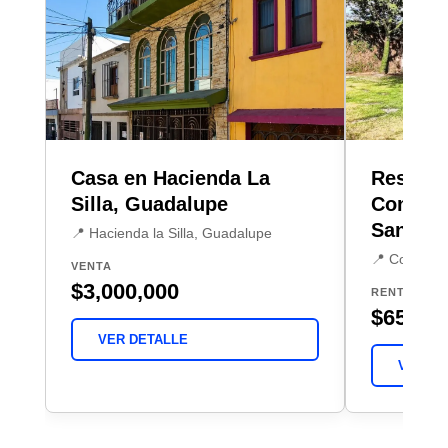
Casa en Hacienda La
Residen
Silla, Guadalupe
Condado
Santiag
📍 Hacienda la Silla, Guadalupe
📍 Condado 
VENTA
$3,000,000
RENTA
$65,00
VER DETALLE
VER DE