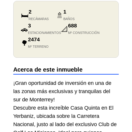
2
1
🛏️
🚿
RECÁMARAS
BAÑOS
3
688
🚗
📐
ESTACIONAMIENTOS
M² CONSTRUCCIÓN
2474
🌳
M² TERRENO
Acerca de este inmueble
¡Gran oportunidad de inversión en una de
las zonas más exclusivas y tranquilas del
sur de Monterrey!
Descubre esta increíble Casa Quinta en El
Yerbaniz, ubicada sobre la Carretera
Nacional, justo al lado del exclusivo Club de