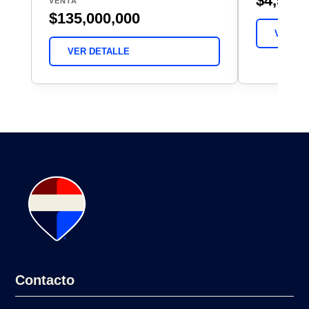
$4,500
VENTA
$135,000,000
VER DE
VER DETALLE
Contacto