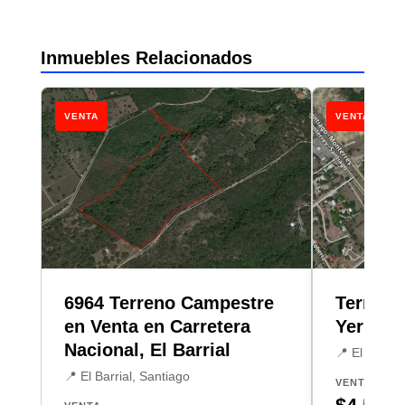
Inmuebles Relacionados
VENTA
VENTA
6964 Terreno Campestre
Terreno
en Venta en Carretera
Yerbani
Nacional, El Barrial
📍 El Yerban
📍 El Barrial, Santiago
VENTA