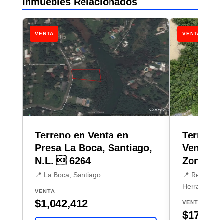
Inmuebles Relacionados
VENTA
VENTA
Terreno en Venta en
Terreno
Presa La Boca, Santiago,
Venta e
N.L.  6264
Zona Su
📍 La Boca, Santiago
📍 Residenci
Herradura, 
VENTA
$1,042,412
VENTA
$17,080