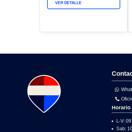
VER DETALLE
Conta
What
Ofici
Horario
L-V: 09
Sab: 1