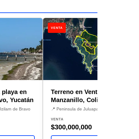
VENTA
 playa en
Terreno en Venta en
vo, Yucatán
Manzanillo, Colima
Dzilam de Bravo
📍 Peninsula de Juluapan, Manzanillo
VENTA
$300,000,000