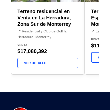
Terreno residencial en
Terreno
Venta en La Herradura,
Espacio
Zona Sur de Monterrey
Monterr
📍 Residencial y Club de Golf la
📍 Espacio 
Herradura, Monterrey
RENTA
$110,0
VENTA
$17,080,392
VER DE
VER DETALLE