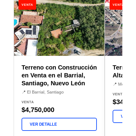
VENTA
VENTA
Terreno con Construcción
Terreno
en Venta en el Barrial,
Altamir
Santiago, Nuevo León
📍 Monte Alt
📍 El Barrial, Santiago
VENTA
$34,282
VENTA
$4,750,000
VER DE
VER DETALLE