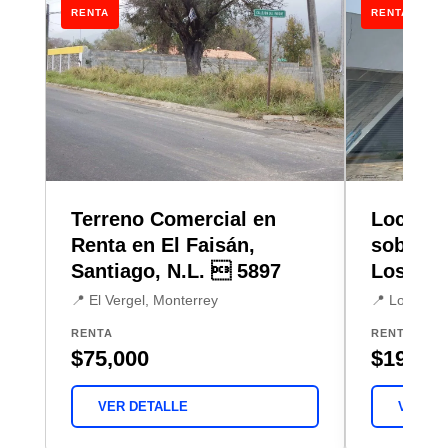
RENTA
RENTA
Terreno Comercial en
Local/B
Renta en El Faisán,
sobre C
Santiago, N.L.  5897
Los Cri
📍 El Vergel, Monterrey
📍 Los Crist
RENTA
RENTA
$75,000
$195,0
VER DETALLE
VER DE