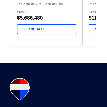
📍 Costa de Oro, Boca del Río
📍 Las Bris
VENTA
RENTA
$5,686,480
$11,500
VER DETALLE
VER DE