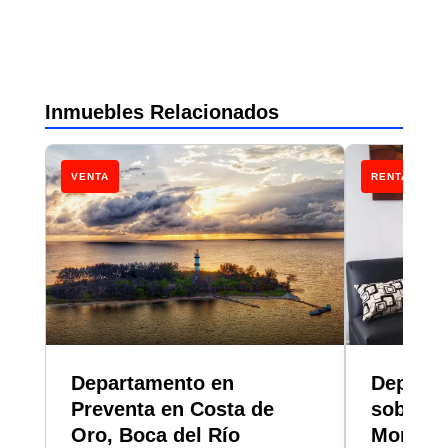
Inmuebles Relacionados
VENTA
RENTA
Departamento en
Departa
Preventa en Costa de
sobre A
Oro, Boca del Río
Monterr