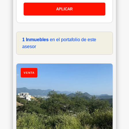
APLICAR
1 Inmuebles
en el portafolio de este
asesor
VENTA